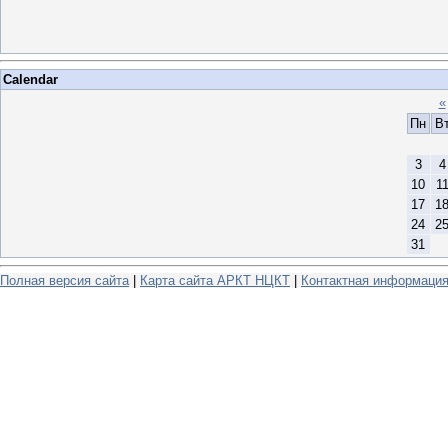
Calendar
«
Пн
В
3
4
10
1
17
1
24
2
31
Полная версия сайта
|
Карта сайта АРКТ НЦКТ
|
Контактная информаци