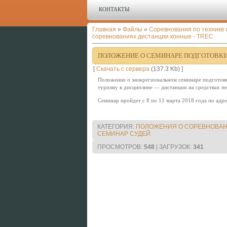
КОНТАКТЫ
Главная
»
Файлы
»
Соревнования по технике 
соревнованиях дистанции конные - TREC
ПОЛОЖЕНИЕ О СЕМИНАРЕ ПОДГОТОВКИ
[
Скачать с сервера
(137.3 Kb) ]
Положение о межрегиональном семинаре подготовки
туризму в дисциплине — дистанции на средствах п
Семинар пройдет с 8 по 11 марта 2018 года по адре
КАТЕГОРИЯ
:
ПОЛОЖЕНИЯ О СОРЕВНОВАН
СЕМИНАР СУДЕЙ
ПРОСМОТРОВ
:
548
|
ЗАГРУЗОК
:
341