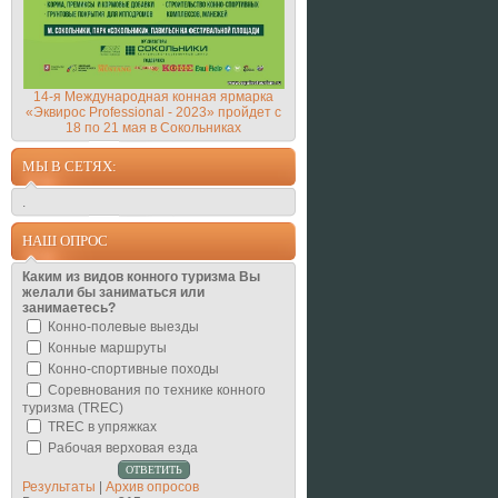
14-я Международная конная ярмарка
«Эквирос Professional - 2023» пройдет с
18 по 21 мая в Сокольниках
МЫ В СЕТЯХ:
.
НАШ ОПРОС
Каким из видов конного туризма Вы
желали бы заниматься или
занимаетесь?
Конно-полевые выезды
Конные маршруты
Конно-спортивные походы
Соревнования по технике конного
туризма (TREC)
TREC в упряжках
Рабочая верховая езда
Результаты
|
Архив опросов