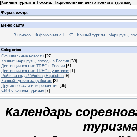
[
Конный туризм в России. Национальный центр конного туризма
]
Форма входа
Меню сайта
В начало
Информация о НЦКТ
Конный туризм
Маршруты, по
Categories
Официальные новости
[29]
Конные маршруты, походы в России
[33]
Дистанции конные TREC в России
[51]
Дистанции конные TREC в упряжках
[1]
Рабочая езда / Working Equitation
[6]
Конный туризм за рубежом
[23]
Другие новости и мероприятия
[39]
СМИ о конном туризме
[7]
Календарь соревнов
туризма 