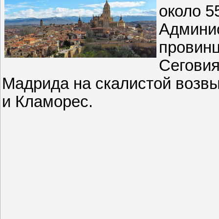
около 5
Админи
провинц
Сеговия
Мадрида на скалистой возв
и Кламорес.