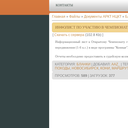
КОНТАКТЫ
Главная
»
Файлы
»
Документы АРКТ НЦКТ
»
Б
ИНФОЛИСТ ПО УЧАСТИЮ В ЧЕМПИОНА
[
Скачать с сервера
(102.8 Kb) ]
Информационный лист к Открытому Чемпионату го
передвижения (1-6 к.с.) в виде программы "Конные"
Отчеты необходимо предоставить в судейскую колл
КАТЕГОРИЯ
:
БЛАНКИ
|
ДОБАВИЛ
:
AAZ_
|
ТЕ
ПОХОДЫ
,
НОВОСИБИРСК
,
КОНИ
,
МАРШРУ
ПРОСМОТРОВ
:
589
|
ЗАГРУЗОК
:
377