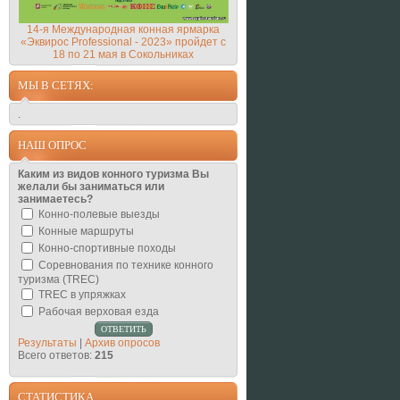
14-я Международная конная ярмарка
«Эквирос Professional - 2023» пройдет с
18 по 21 мая в Сокольниках
МЫ В СЕТЯХ:
.
НАШ ОПРОС
Каким из видов конного туризма Вы
желали бы заниматься или
занимаетесь?
Конно-полевые выезды
Конные маршруты
Конно-спортивные походы
Соревнования по технике конного
туризма (TREC)
TREC в упряжках
Рабочая верховая езда
Результаты
|
Архив опросов
Всего ответов:
215
СТАТИСТИКА