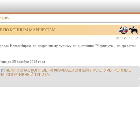
ланки
ТЕ ПО КОННЫМ МАРШРУТАМ
07.12.2015, 13:28
рода Новосибирска по спортивному туризму по дистанции "Маршруты - на средствах
.
егию до 25 декабря 2015 года
ГИ
:
ЧЕМПИОНАТ
,
КОННЫЕ
,
ИНФОРМАЦИОННЫЙ ЛИСТ
,
ТУРЫ
,
КОННЫЕ
ТЫ
,
СПОРТИВНЫЙ ТУРИЗМ