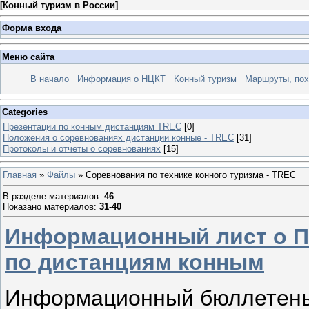
[
Конный туризм в России
]
Форма входа
Меню сайта
В начало
Информация о НЦКТ
Конный туризм
Маршруты, по
Categories
Презентации по конным дистанциям TREC
[0]
Положения о соревнованиях дистанции конные - TREC
[31]
Протоколы и отчеты о соревнованиях
[15]
Главная
»
Файлы
» Соревнования по технике конного туризма - TREC
В разделе материалов
:
46
Показано материалов
:
31-40
Информационный лист о П
по дистанциям конным
Информационный бюллетень