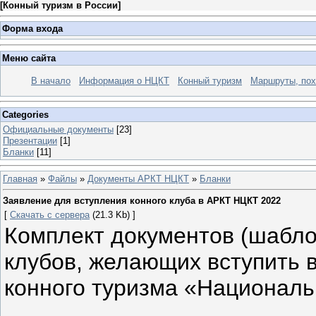
[
Конный туризм в России
]
Форма входа
Меню сайта
В начало
Информация о НЦКТ
Конный туризм
Маршруты, по
Categories
Официальные документы
[23]
Презентации
[1]
Бланки
[11]
Главная
»
Файлы
»
Документы АРКТ НЦКТ
»
Бланки
Заявление для вступления конного клуба в АРКТ НЦКТ 2022
[
Скачать с сервера
(21.3 Kb) ]
Комплект документов (шабло
клубов, желающих вступить 
конного туризма «Националь