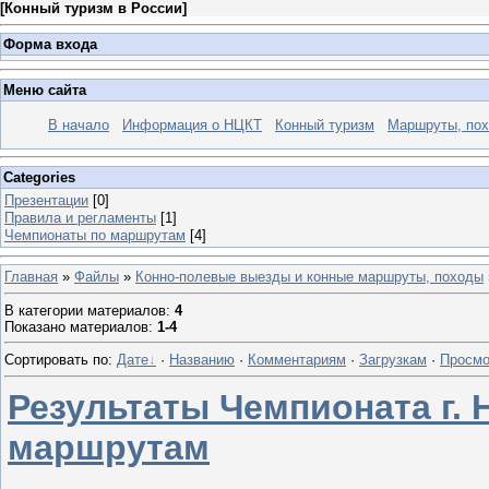
[
Конный туризм в России
]
Форма входа
Меню сайта
В начало
Информация о НЦКТ
Конный туризм
Маршруты, по
Categories
Презентации
[0]
Правила и регламенты
[1]
Чемпионаты по маршрутам
[4]
Главная
»
Файлы
»
Конно-полевые выезды и конные маршруты, походы
В категории материалов
:
4
Показано материалов
:
1-4
Сортировать по
:
Дате
·
Названию
·
Комментариям
·
Загрузкам
·
Просмо
Результаты Чемпионата г.
маршрутам