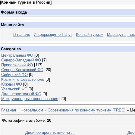
[
Конный туризм в России
]
Форма входа
Меню сайта
В начало
Информация о НЦКТ
Конный туризм
Маршруты, по
Categories
Центральный ФО
[0]
Северо-Западный ФО
[7]
Приволжский ФО
[117]
Северо-Кавказский ФО
[20]
Сибирский ФО
[0]
Крым и го Севастополь
[0]
Южный ФО
[0]
Уральский ФО
[0]
Дальневосточный ФО
[0]
Международные соревнования
[20]
Главная
»
Фотоальбом
»
Соревнования по конному туризму (TREC)
» Ме
Фотографий в альбоме
:
20
Двойное препятствие на ...
Дво