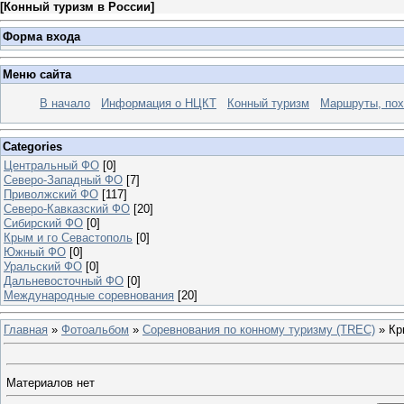
[
Конный туризм в России
]
Форма входа
Меню сайта
В начало
Информация о НЦКТ
Конный туризм
Маршруты, по
Categories
Центральный ФО
[0]
Северо-Западный ФО
[7]
Приволжский ФО
[117]
Северо-Кавказский ФО
[20]
Сибирский ФО
[0]
Крым и го Севастополь
[0]
Южный ФО
[0]
Уральский ФО
[0]
Дальневосточный ФО
[0]
Международные соревнования
[20]
Главная
»
Фотоальбом
»
Соревнования по конному туризму (TREC)
» Кр
Материалов нет