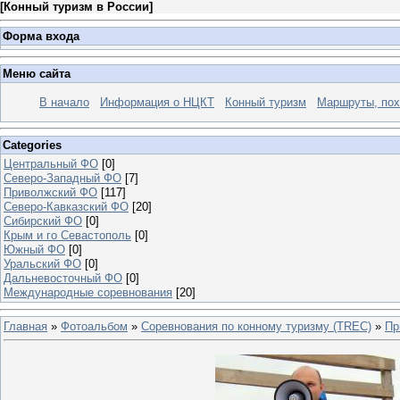
[
Конный туризм в России
]
Форма входа
Меню сайта
В начало
Информация о НЦКТ
Конный туризм
Маршруты, по
Categories
Центральный ФО
[0]
Северо-Западный ФО
[7]
Приволжский ФО
[117]
Северо-Кавказский ФО
[20]
Сибирский ФО
[0]
Крым и го Севастополь
[0]
Южный ФО
[0]
Уральский ФО
[0]
Дальневосточный ФО
[0]
Международные соревнования
[20]
Главная
»
Фотоальбом
»
Соревнования по конному туризму (TREC)
»
Пр