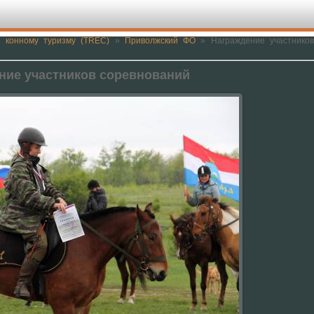
 конному туризму (TREC)
»
Приволжский ФО
» Награждение участнико
ние участников соревнований