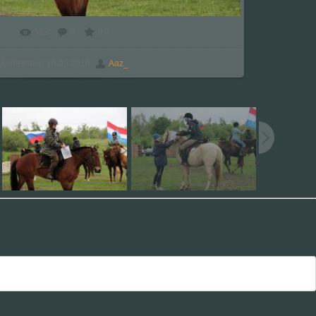
592
0
0.0
Добавлено
16.05.2016
Aaz_