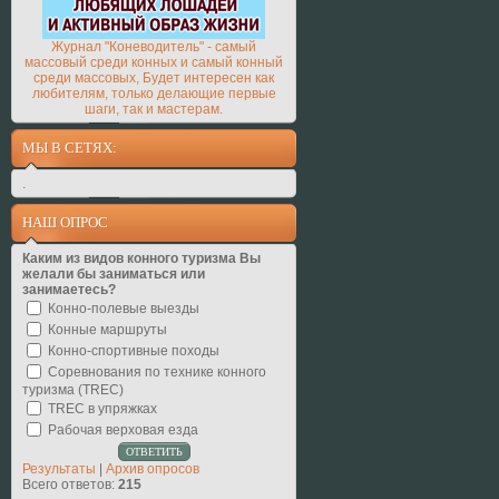
Журнал "Коневодитель" - самый
массовый среди конных и самый конный
среди массовых, Будет интересен как
любителям, только делающие первые
шаги, так и мастерам.
МЫ В СЕТЯХ:
.
НАШ ОПРОС
Каким из видов конного туризма Вы
желали бы заниматься или
занимаетесь?
Конно-полевые выезды
Конные маршруты
Конно-спортивные походы
Соревнования по технике конного
туризма (TREC)
TREC в упряжках
Рабочая верховая езда
Результаты
|
Архив опросов
Всего ответов:
215