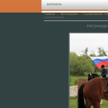
КОНТАКТЫ
Главная
»
Фотоальбом
»
Соревнования по
соревнований
Награжде