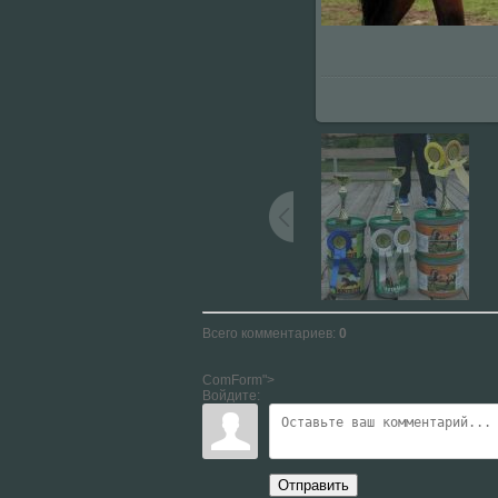
Всего комментариев
:
0
ComForm">
Войдите:
Отправить