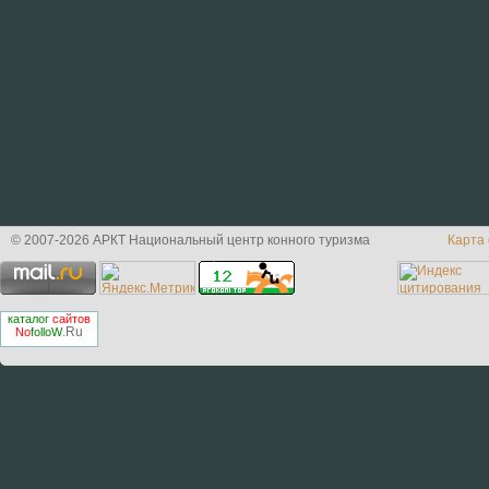
© 2007-2026 АРКТ Национальный центр конного туризма
Карта
каталог
сайтов
.Ru
No
folloW